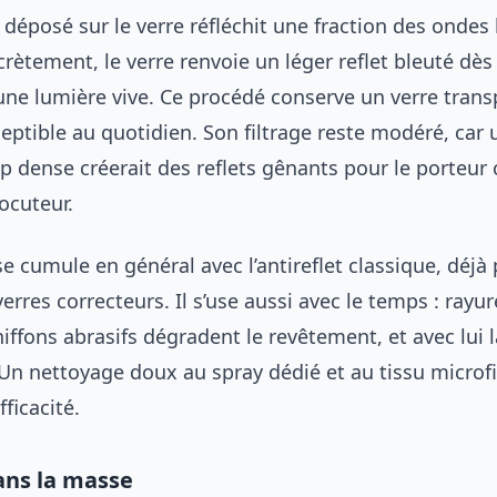
déposé sur le verre réfléchit une fraction des ondes 
ncrètement, le verre renvoie un léger reflet bleuté dè
 une lumière vive. Ce procédé conserve un verre trans
eptible au quotidien. Son filtrage reste modéré, car 
p dense créerait des reflets gênants pour le porteu
ocuteur.
e cumule en général avec l’antireflet classique, déjà
verres correcteurs. Il s’use aussi avec le temps : rayu
ffons abrasifs dégradent le revêtement, et avec lui l
 Un nettoyage doux au spray dédié et au tissu microf
ficacité.
dans la masse