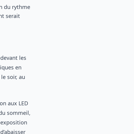
ion du rythme
nt serait
 devant les
tiques en
le soir, au
tion aux LED
é du sommeil,
 exposition
d’abaisser