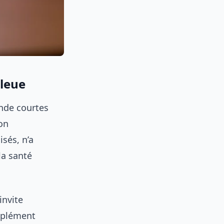
bleue
onde courtes
non
sés, n’a
la santé
invite
pplément