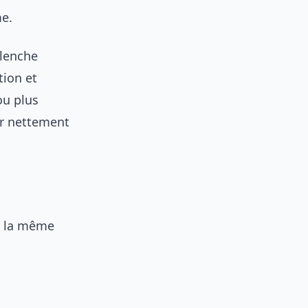
me.
clenche
tion et
ou plus
er nettement
ni la même