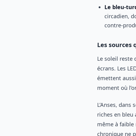
Le bleu-tur
circadien, d
contre-produ
Les sources 
Le soleil reste
écrans. Les LE
émettent aussi,
moment où l’or
L’Anses, dans s
riches en bleu 
même à faible 
chronique ne p