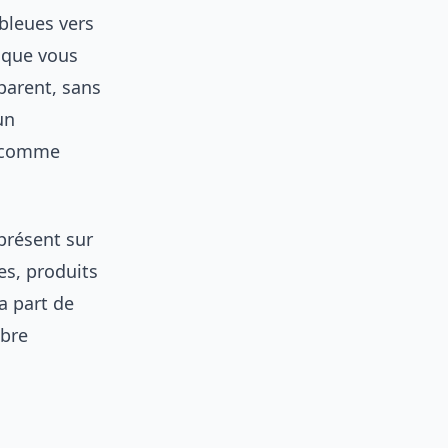
bleues vers
s que vous
parent, sans
un
r comme
 présent sur
res, produits
a part de
ibre