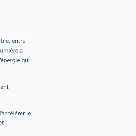
ible, entre
lumière à
’énergie qui
uent
’accélérer le
et