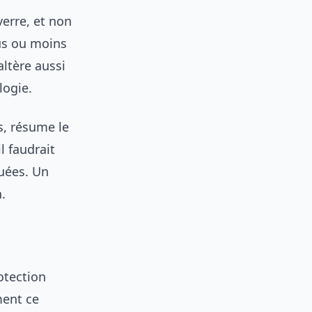
verre, et non
lus ou moins
altère aussi
logie.
, résume le
l faudrait
guées. Un
.
otection
ment ce