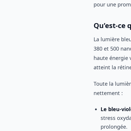
pour une prome
Qu’est-ce 
La lumière bleu
380 et 500 nan
haute énergie v
atteint la réti
Toute la lumiè
nettement :
Le bleu-vio
stress oxyda
prolongée.