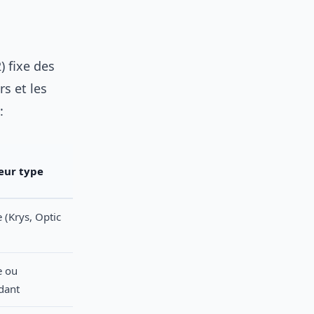
) fixe des
rs et les
:
eur type
 (Krys, Optic
e ou
dant