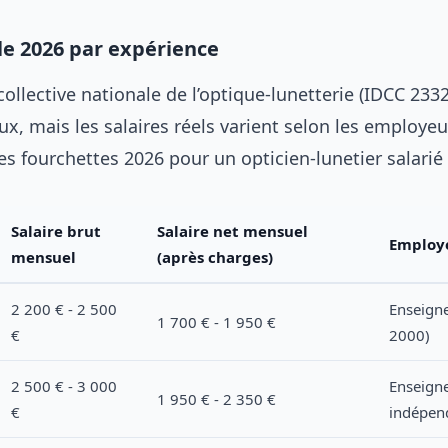
ale 2026 par expérience
ollective nationale de l’optique-lunetterie (IDCC 2332
x, mais les salaires réels varient selon les employeu
les fourchettes 2026 pour un opticien-lunetier salarié 
Salaire brut
Salaire net mensuel
Employ
mensuel
(après charges)
2 200 € - 2 500
Enseigne
1 700 € - 1 950 €
€
2000)
2 500 € - 3 000
Enseign
1 950 € - 2 350 €
€
indépen