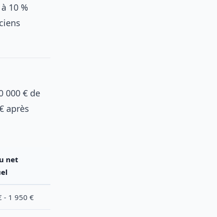
 à 10 %
ciens
0 000 € de
 € après
u net
el
 - 1 950 €