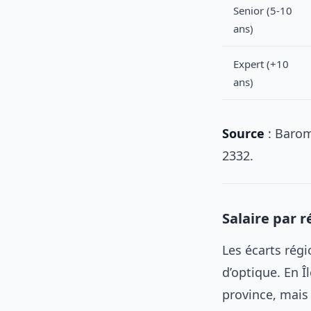
Senior (5-10
ans)
Expert (+10
ans)
Source
: Barom
2332.
Salaire par r
Les écarts régi
d’optique. En Î
province, mais 