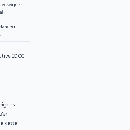
n enseigne
al
dant ou
ur
ctive IDCC
seignes
u’en
de cette