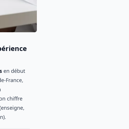
xpérience
s
en début
de-France,
n
on chiffre
 (enseigne,
n).