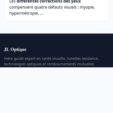
Les
différentes corrections des yeux
compensent quatre défauts visuels : myopie,
hypermétropie, …
JL Optique
Votre guide expert en santé visuelle, lunettes tendance,
technologies optiques et remboursements mutuelles
RUBRIQUES
Santé Visuelle
Lunettes & Tendances
Technologies Optiques
Mutuelles & Remboursements