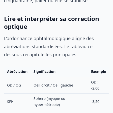
cinquantaine, palier où elle se stabilise.
Lire et interpréter sa correction
optique
L’ordonnance ophtalmologique aligne des
abréviations standardisées. Le tableau ci-
dessous récapitule les principales.
Abréviation
Signification
Exemple
OD :
OD / OG
Oeil droit / Oeil gauche
-2,00
Sphère (myopie ou
SPH
-3,50
hypermétropie)