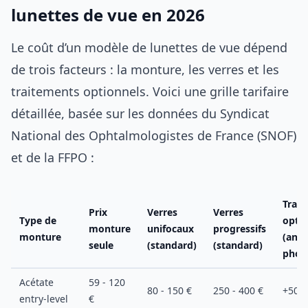
lunettes de vue en 2026
Le coût d’un modèle de lunettes de vue dépend
de trois facteurs : la monture, les verres et les
traitements optionnels. Voici une grille tarifaire
détaillée, basée sur les données du Syndicat
National des Ophtalmologistes de France (SNOF)
et de la FFPO :
Trai
Prix
Verres
Verres
Type de
optio
monture
unifocaux
progressifs
monture
(antir
seule
(standard)
(standard)
phot
Acétate
59 - 120
80 - 150 €
250 - 400 €
+50 à
entry-level
€