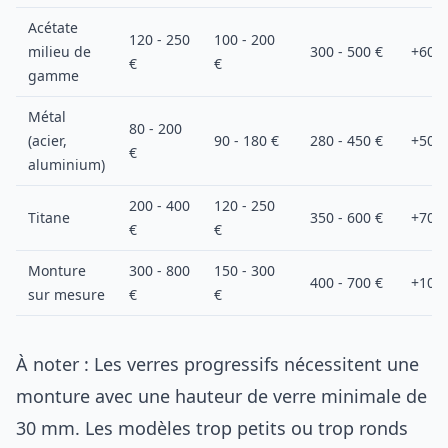
Acétate
120 - 250
100 - 200
milieu de
300 - 500 €
+60 à
€
€
gamme
Métal
80 - 200
(acier,
90 - 180 €
280 - 450 €
+50 à
€
aluminium)
200 - 400
120 - 250
Titane
350 - 600 €
+70 à
€
€
Monture
300 - 800
150 - 300
400 - 700 €
+100 
sur mesure
€
€
À noter : Les verres progressifs nécessitent une
monture avec une hauteur de verre minimale de
30 mm. Les modèles trop petits ou trop ronds